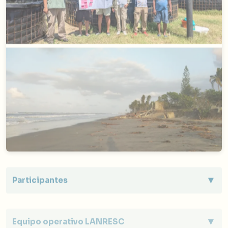
▼
Participantes
Alejandro Alejandro, C., Betiz, M., Castellanos Aguilar,
R., Castellanos, C., Cruz Hernández, A., De la Cruz
▼
Equipo operativo LANRESC
Domínguez, C., Domínguez González, J., Domínguez, J.,
González Alejandro, A., Hernández Chablé, F.,